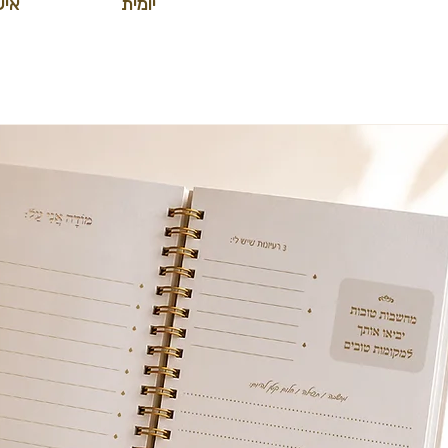
יומית
איש