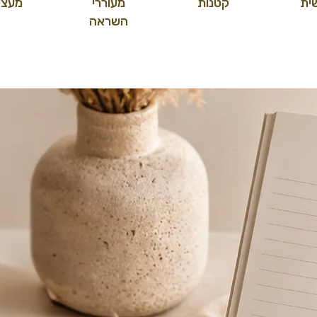
ית
קטנות
מעוררי
מעצי
השראה